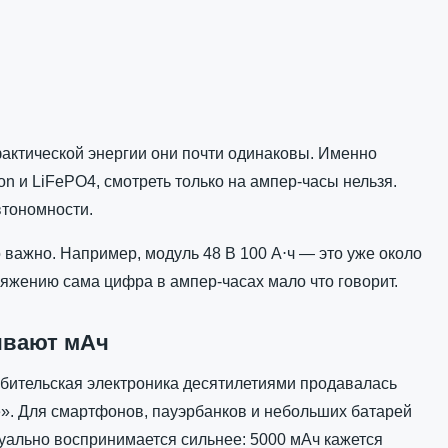
фактической энергии они почти одинаковы. Именно
on и LiFePO4, смотреть только на ампер-часы нельзя.
втономности.
 важно. Например, модуль 48 В 100 А⋅ч — это уже около
апряжению сама цифра в ампер-часах мало что говорит.
ывают мАч
ебительская электроника десятилетиями продавалась
е». Для смартфонов, пауэрбанков и небольших батарей
зуально воспринимается сильнее: 5000 мАч кажется