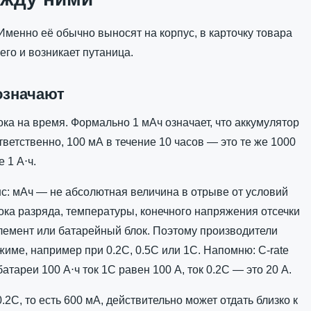
Именно её обычно выносят на корпус, в карточку товара
его и возникает путаница.
означают
ка на время. Формально 1 мАч означает, что аккумулятор
тветственно, 100 мА в течение 10 часов — это те же 1000
е 1 А⋅ч.
нс: мАч — не абсолютная величина в отрыве от условий
ока разряда, температуры, конечного напряжения отсечки
элемент или батарейный блок. Поэтому производители
име, например при 0.2C, 0.5C или 1C. Напомню: C-rate
тареи 100 А⋅ч ток 1C равен 100 А, ток 0.2C — это 20 А.
2C, то есть 600 мА, действительно может отдать близко к