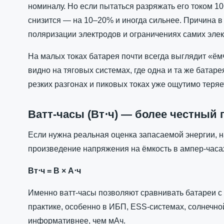
номиналу. Но если пытаться разряжать его током 10
снизится — на 10–20% и иногда сильнее. Причина в
поляризации электродов и ограничениях самих эле
На малых токах батарея почти всегда выглядит «ё
видно на тяговых системах, где одна и та же батаре
резких разгонах и пиковых токах уже ощутимо теряе
Ватт-часы (Вт⋅ч) — более честный 
Если нужна реальная оценка запасаемой энергии, н
произведение напряжения на ёмкость в ампер-часа
Вт⋅ч = В × А⋅ч
Именно ватт-часы позволяют сравнивать батареи 
практике, особенно в ИБП, ESS-системах, солнечной
информативнее, чем мАч.