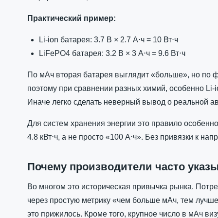
Практический пример:
Li-ion батарея: 3.7 В × 2.7 А⋅ч = 10 Вт⋅ч
LiFePO4 батарея: 3.2 В × 3 А⋅ч = 9.6 Вт⋅ч
По мАч вторая батарея выглядит «больше», но по 
поэтому при сравнении разных химий, особенно Li-i
Иначе легко сделать неверный вывод о реальной а
Для систем хранения энергии это правило особенно
4.8 кВт⋅ч, а не просто «100 А⋅ч». Без привязки к н
Почему производители часто указ
Во многом это историческая привычка рынка. Потр
через простую метрику «чем больше мАч, тем лучш
это прижилось. Кроме того, крупное число в мАч ви