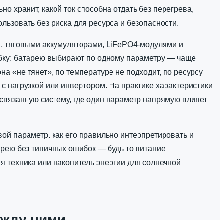
но хранит, какой ток способна отдать без перегрева,
ользовать без риска для ресурса и безопасности.
, тяговыми аккумуляторами, LiFePO4-модулями и
ибку: батарею выбирают по одному параметру — чаще
она «не тянет», по температуре не подходит, по ресурсу
 с нагрузкой или инвертором. На практике характеристики
к связанную систему, где один параметр напрямую влияет
вой параметр, как его правильно интерпретировать и
арею без типичных ошибок — будь то питание
я техника или накопитель энергии для солнечной
ежду ними