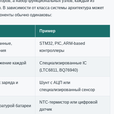
торов, а набор функциональных узлов, каждый из
ы. В зависимости от класса системы архитектура может
поненты обычно одинаковы:
Пример
анные,
STM32, PIC, ARM-based
ния
контроллеры
жение каждой
Специализированные IC
(LTC6811, BQ76940)
 заряда и
Шунт с АЦП или
специализированный сенсор
NTC-термистор или цифровой
ратурой батареи
датчик